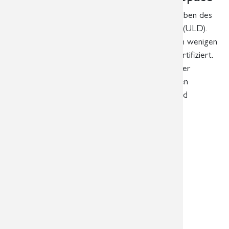
„HealthDataSpace“
erfüllt die strengen Vorgaben des
Unabhängigen Landeszentrums für Datenschutz (ULD).
Dafür wurde
„HealthDataSpace“
als einer von wenigen
mit dem begehrten
Datenschutz-Gütesiegel
zertifiziert.
Alle 2 Jahre unterzieht sich HealthDataSpace einer
Rezertifizierung. Alle medizinischen Bilder werden
datenschutzzertifiziert auf Servern in Deutschland
durchgängig verschlüsselt gespeichert.
Überörtliche Radiologische
Gemeinschaftspraxis in