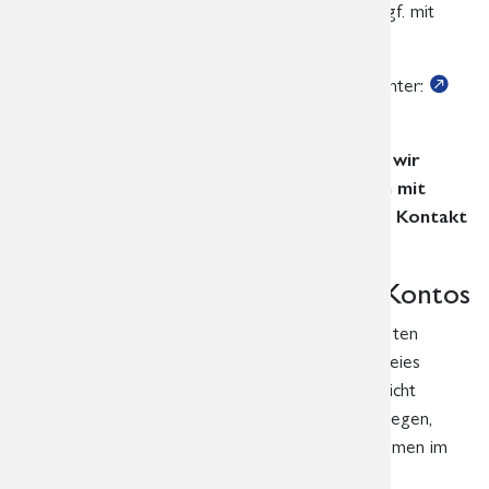
Patienten unkompliziert online betrachten und ggf. mit
Ihren Patienten besprechen.
Anlegen eines „HealthDataSpace“-Arztkontos unter:
healthdataspace.org
Bitte sprechen Sie uns hierzu unbedingt an, wir
richten diesen Service sehr gern gemeinsam mit
Ihnen ein. Bitte nehmen Sie mit uns per Mail Kontakt
auf:
hds.info@radiologie-leipzig.de
Erweiterung des kostenfreien Kontos
Je nach Anzahl Ihrer Patienten und der beauftragten
Untersuchungen ist es möglich, dass ein kostenfreies
Arztkonto mit einem Datenvolumen von 1 GB nicht
ausreicht. Sie müssten Ihr Konto kontinuierlich pflegen,
ältere Studien löschen und das freie Speichervolumen im
Blick behalten.