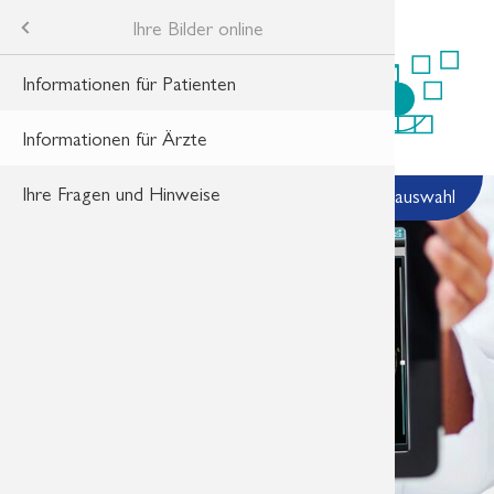
gie im Markkleeberg-Center
Praxis
Ihre Bilder online
ektrum
Informationen für Patienten
Magnetre
Radiolog
Aktuelle 
ge
nline
Informationen für Ärzte
Mammogr
HealthDa
weise
anagement
Ihre Fragen und Hinweise
Anmeldung
Terminan
Standortauswahl
z
en für Ärzte