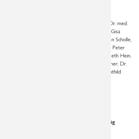
Leipzig, Markkleeberg und Aue
Fachärzte für Radiologie
Dr. med. Ute Bayer, Dr. med. Romy Steinecke, Dr. med.
Roland Schmidt, Dr. med. Ute Englisch, Dr. med. Gisa
Löbe, Dr. med. Grit Häntschel, Dr. med. Thorsten Scholle,
Dr. med. Max-Ludwig Schäfer, Dr. med. Andreas Peter
Erler, Dr. med. Friederike Lerche, Dr. med. Elizabeth Hein,
Dr. med. Josephin Gawlitza, Dr. med. Philipp Tilgner, Dr.
med. Christina Mory, Seweryn Krzykowski, Mechthild
Kristokat
Fachärzte für Radiologie/Neuroradiologie
PD Dr. med. habil. Jens-Peter Schneider
Dr. med. Dominik Fritzsch
Standort am Diakonissenkrankenhaus Leipzig
Hauptstandort
Georg-Schwarz-Str. 49 | 04177 Leipzig