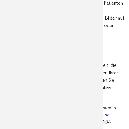
Cloudsystem. Auf Wunsch händigen wir unseren Patienten
einen Zugangscode aus. Er hat dann Jahr lang die
Möglichkeit, browserbasiert seine radiologischen Bilder auf
dem Smartphone, einem anderen mobilen Gerät oder
einem PC online anzusehen.
Online-Zugang per QR- oder
Zahlencode
Auch für Sie als Überweiser gibt es die Möglichkeit, die
Bilder der von Ihnen beauftragten Untersuchungen Ihrer
Patienten online zu betrachten. Ab sofort erhalten Sie
unter unseren radiologischen Befunden als Abschluss
folgende Textzeilen als Hinweis:
Hier können Sie die Bilder der Untersuchung online in
HealthDataSpace betrachten:
https://hdscode.de
.
Geben Sie dort folgenden Zugangscode ein: XXXX-