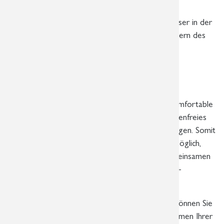
XXXX-XXXX
Auf diesem Weg gelangen Sie per Internetbrowser in der
Cloud des „HealthDataSpace“ direkt zu den Bildern des
betreffenden Patienten.
Online-Überweiserkonto bei
„HealthDataSpace“
Darüber hinaus haben Sie als Überweiser die komfortable
Möglichkeit, sich bei „HealthDataSpace“ ein kostenfreies
Arztkonto (Basis-Version mit 1GB online) anzulegen. Somit
ist es
nach Rücksprache mit unserer Praxis
möglich,
dass die radiologischen Aufnahmen unserer gemeinsamen
Patienten automatisch an Ihr „HealthDataSpace“-
Arztkonto weitergeleitet werden.
Mit Hilfe Ihres „HealthDataSpace“-Arztkontos können Sie
dann ohne vorheriges Laden von CD die Aufnahmen Ihrer