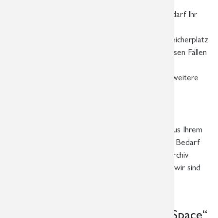
Um komfortabler zu agieren, können Sie bei Bedarf Ihr
kostenloses BASIS-Arztkonto später in ein
kostenpflichtiges PREMIUM-Konto mit mehr Speicherplatz
sowie zusätzlichen Funktionen umwandeln. In diesen Fällen
informieren Sie sich bitte unter
https://healthdataspace.org/webshop-faq
über weitere
Möglichkeiten.
Ihr eigenes Bildarchiv
Sie haben auch die Möglichkeit, die Aufnahmen aus Ihrem
Arztkonto herunter zu laden, d.h. Sie können bei Bedarf
die Bilddaten Ihrer Patienten in Ihrem eigenen Archiv
speichern. Bitte sprechen Sie uns auch hierzu an, wir sind
Ihnen bei der Einrichtung gern behilflich. Per Mail:
hds.info@radiologie-leipzig.de
Datenschutz und „HealthDataSpace“