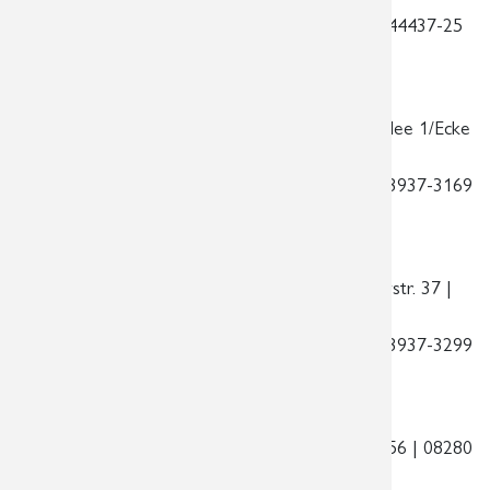
Telefon:
0341 3937-3000 | Telefax:
0341 44437-25
| E-Mail:
praxis@radiologie-leipzig.de
Standort im Markkleeberg-Center
| Kirschallee 1/Ecke
Koburger Straße | 04416 Markkleeberg
Telefon:
0341 3937-3100 | Telefax:
0341 3937-3169
| E-Mail:
praxis@radiologie-markkleeberg.de
Standort am Rathaus Schönefeld
| Ossietzkystr. 37 |
04347 Leipzig
Telefon:
0341 3937-3200 | Telefax:
0341 3937-3299
| E-Mail:
praxis@radiologie-schoenefeld.de
Standort am Auerhammer
| Zschorlauer Str. 56 | 08280
Aue – Bad Schlema