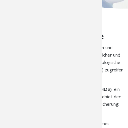
HealthDataSpace –
Informationen für Ärzte
Ab dem 01.06.2019 bieten wir unseren Patienten und
ihren Überweisern eine Möglichkeit an, einfach, sicher und
datenschutzkonformen auf von uns erstellte radiologische
Aufnahmen (Röntgen, CT, MRT, Mammographie) zugreifen
zu können.
Hierfür verwenden wir
„HealthDataSpace“ (HDS)
, ein
Produkt unserer langjährigen Partner auf dem Gebiet der
Patientendatenverwaltung und der Bilddatenspeicherung:
die Firmen Digithurst und Telepaxx.
„HealthDataSpace“
ist ein datenschutzkonformes